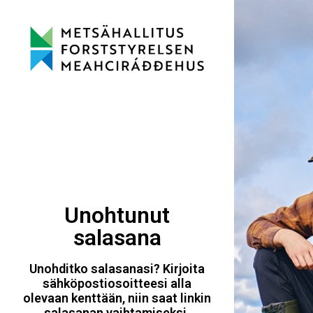
Unohtunut
salasana
Unohditko salasanasi? Kirjoita
sähköpostiosoitteesi alla
olevaan kenttään, niin saat linkin
salasanan vaihtamiseksi.